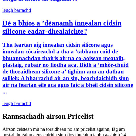
leugh barrachd
Dè a bhios a ’dèanamh innealan cidsin
silicone eadar-dhealaichte?
Tha feartan aig innealan cidsin silicone agus
innealan còcaireachd a tha a ’tabhann cuid de
bhuannachdan thairis air na co-aoisean meatailt,
plastaig, rubair no fiodha aca. Bidh a ’mhòr-chuid
de thoraidhean silicone a’ tighinn ann an dathan
soilleir. A bharrachd air an sin, beachdaichidh sinn
air na feartan eile aca agus faic a bheil cidsin silicone
...
leugh barrachd
Rannsachadh airson Pricelist
Airson ceistean mu na toraidhean no am pricelist againn, fàg am
post-d thugainn agus cuiridh sinn fios thugainn taobh a-staigh 24