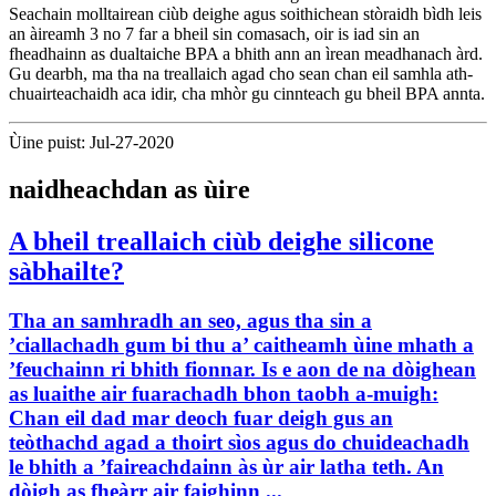
Seachain molltairean ciùb deighe agus soithichean stòraidh bìdh leis
an àireamh 3 no 7 far a bheil sin comasach, oir is iad sin an
fheadhainn as dualtaiche BPA a bhith ann an ìrean meadhanach àrd.
Gu dearbh, ma tha na treallaich agad cho sean chan eil samhla ath-
chuairteachaidh aca idir, cha mhòr gu cinnteach gu bheil BPA annta.
Ùine puist: Jul-27-2020
naidheachdan as ùire
A bheil treallaich ciùb deighe silicone
sàbhailte?
Tha an samhradh an seo, agus tha sin a
’ciallachadh gum bi thu a’ caitheamh ùine mhath a
’feuchainn ri bhith fionnar. Is e aon de na dòighean
as luaithe air fuarachadh bhon taobh a-muigh:
Chan eil dad mar deoch fuar deigh gus an
teòthachd agad a thoirt sìos agus do chuideachadh
le bhith a ’faireachdainn às ùr air latha teth. An
dòigh as fheàrr air faighinn ...