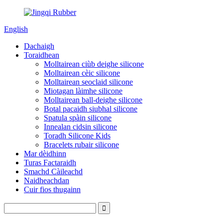
English
Dachaigh
Toraidhean
Molltairean ciùb deighe silicone
Molltairean cèic silicone
Molltairean seoclaid silicone
Miotagan làimhe silicone
Molltairean ball-deighe silicone
Botal pacaidh siubhal silicone
Spatula spàin silicone
Innealan cidsin silicone
Toradh Silicone Kids
Bracelets rubair silicone
Mar dèidhinn
Turas Factaraidh
Smachd Càileachd
Naidheachdan
Cuir fios thugainn