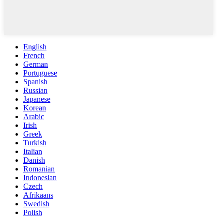
English
French
German
Portuguese
Spanish
Russian
Japanese
Korean
Arabic
Irish
Greek
Turkish
Italian
Danish
Romanian
Indonesian
Czech
Afrikaans
Swedish
Polish