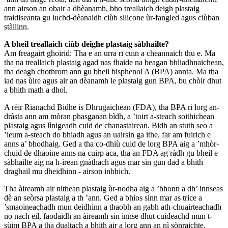
ann airson an obair a dhèanamh, bho treallaich deigh plastaig
traidiseanta gu luchd-dèanaidh ciùb silicone ùr-fangled agus ciùban
stàilinn.
A bheil treallaich ciùb deighe plastaig sàbhailte?
Am freagairt ghoirid: Tha e an urra ri cuin a cheannaich thu e. Ma
tha na treallaich plastaig agad nas fhaide na beagan bhliadhnaichean,
tha deagh chothrom ann gu bheil bisphenol A (BPA) annta. Ma tha
iad nas ùire agus air an dèanamh le plastaig gun BPA, bu chòir dhut
a bhith math a dhol.
A rèir Rianachd Bidhe is Dhrugaichean (FDA), tha BPA ri lorg an-
dràsta ann am mòran phasganan bìdh, a ’toirt a-steach soithichean
plastaig agus lìnigeadh cuid de chanastairean. Bidh an stuth seo a
’leum a-steach do bhiadh agus an uairsin ga ithe, far am fuirich e
anns a’ bhodhaig. Ged a tha co-dhiù cuid de lorg BPA aig a ’mhòr-
chuid de dhaoine anns na cuirp aca, tha an FDA ag ràdh gu bheil e
sàbhailte aig na h-ìrean gnàthach agus mar sin gun dad a bhith
draghail mu dheidhinn - airson inbhich.
Tha àireamh air nithean plastaig ùr-nodha aig a ’bhonn a dh’ innseas
dè an seòrsa plastaig a th ’ann. Ged a bhios sinn mar as trice a
’smaoineachadh mun deidhinn a thaobh an gabh ath-chuairteachadh
no nach eil, faodaidh an àireamh sin innse dhut cuideachd mun t-
sùim BPA a tha dualtach a bhith air a lorg ann an nì sònraichte.