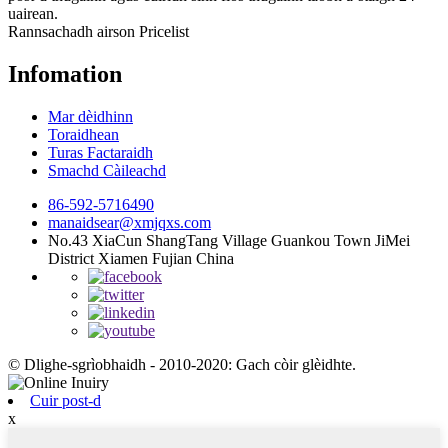
uairean.
Rannsachadh airson Pricelist
Infomation
Mar dèidhinn
Toraidhean
Turas Factaraidh
Smachd Càileachd
86-592-5716490
manaidsear@xmjqxs.com
No.43 XiaCun ShangTang Village Guankou Town JiMei
District Xiamen Fujian China
© Dlighe-sgrìobhaidh - 2010-2020: Gach còir glèidhte.
Cuir post-d
x