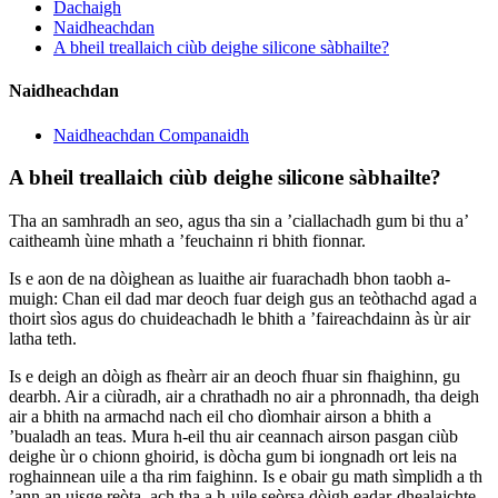
Dachaigh
Naidheachdan
A bheil treallaich ciùb deighe silicone sàbhailte?
Naidheachdan
Naidheachdan Companaidh
A bheil treallaich ciùb deighe silicone sàbhailte?
Tha an samhradh an seo, agus tha sin a ’ciallachadh gum bi thu a’
caitheamh ùine mhath a ’feuchainn ri bhith fionnar.
Is e aon de na dòighean as luaithe air fuarachadh bhon taobh a-
muigh: Chan eil dad mar deoch fuar deigh gus an teòthachd agad a
thoirt sìos agus do chuideachadh le bhith a ’faireachdainn às ùr air
latha teth.
Is e deigh an dòigh as fheàrr air an deoch fhuar sin fhaighinn, gu
dearbh. Air a ciùradh, air a chrathadh no air a phronnadh, tha deigh
air a bhith na armachd nach eil cho dìomhair airson a bhith a
’bualadh an teas. Mura h-eil thu air ceannach airson pasgan ciùb
deighe ùr o chionn ghoirid, is dòcha gum bi iongnadh ort leis na
roghainnean uile a tha rim faighinn. Is e obair gu math sìmplidh a th
’ann an uisge reòta, ach tha a h-uile seòrsa dòigh eadar-dhealaichte